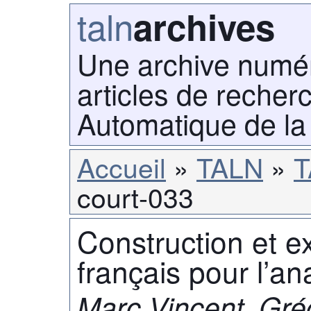
taln
archives
Une archive numé
articles de recher
Automatique de la
Accueil
TALN
T
court-033
Construction et ex
français pour l’a
Marc Vincent, Grég