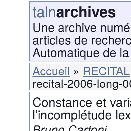
taln
archives
Une archive numé
articles de recher
Automatique de la
Accueil
RECITAL
recital-2006-long-
Constance et varia
l’incomplétude lex
Bruno Cartoni