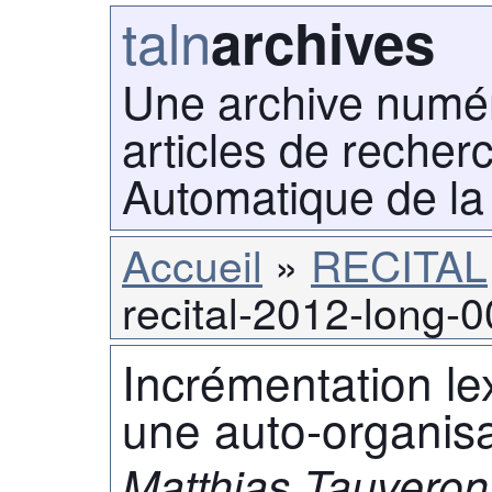
taln
archives
Une archive numé
articles de recher
Automatique de la
Accueil
RECITAL
recital-2012-long-
Incrémentation lex
une auto-organisa
Matthias Tauveron