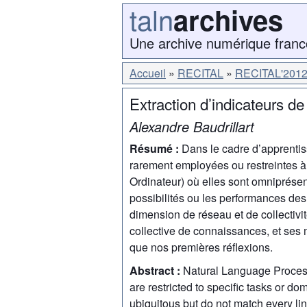
taln
archives
Une archive numérique franc
Accueil
RECITAL
RECITAL'201
Extraction d’indicateurs de
Alexandre Baudrillart
Résumé :
Dans le cadre d’apprenti
rarement employées ou restreintes 
Ordinateur) où elles sont omniprése
possibilités ou les performances de
dimension de réseau et de collectivité
collective de connaissances, et ses 
que nos premières réflexions.
Abstract :
Natural Language Process
are restricted to specific tasks or 
ubiquitous but do not match every li