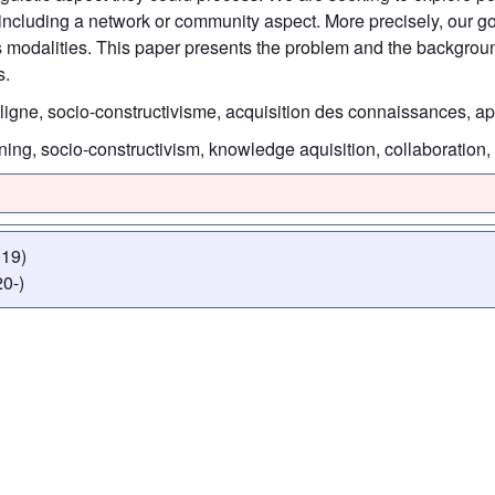
including a network or community aspect. More precisely, our goa
s modalities. This paper presents the problem and the backgroun
s.
ligne, socio-constructivisme, acquisition des connaissances, app
ning, socio-constructivism, knowledge aquisition, collaboratio
019)
0-)