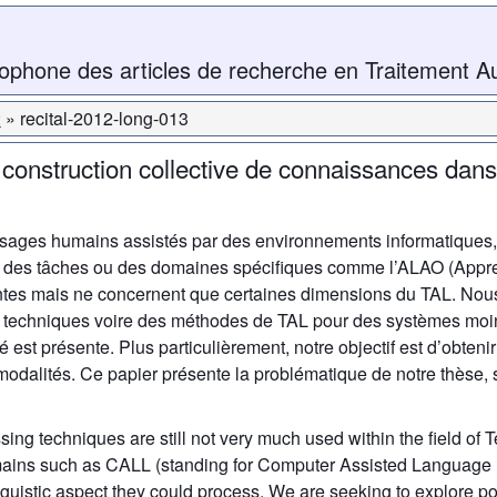
ophone des articles de recherche en Traitement A
2
recital-2012-long-013
 construction collective de connaissances dans
ssages humains assistés par des environnements informatiques,
à des tâches ou des domaines spécifiques comme l’ALAO (Appre
ntes mais ne concernent que certaines dimensions du TAL. Nous
s techniques voire des méthodes de TAL pour des systèmes moin
 est présente. Plus particulièrement, notre objectif est d’obtenir
modalités. Ce papier présente la problématique de notre thèse, 
ing techniques are still not very much used within the field o
domains such as CALL (standing for Computer Assisted Language 
nguistic aspect they could process. We are seeking to explore po