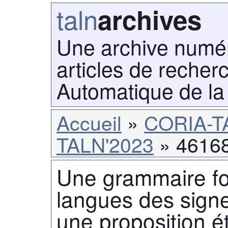
taln
archives
Une archive numé
articles de recher
Automatique de la
Accueil
CORIA-T
TALN'2023
4616
Une grammaire fo
langues des sign
une proposition é