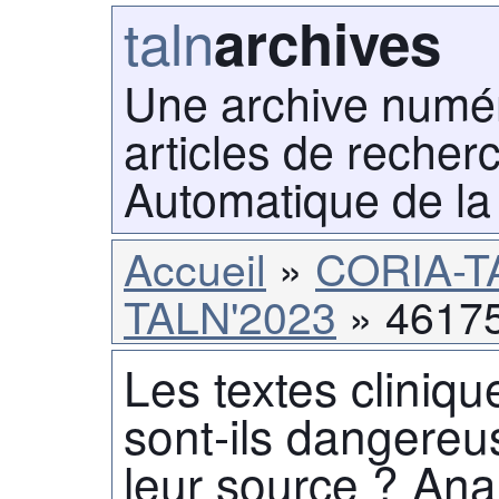
taln
archives
Une archive numé
articles de recher
Automatique de la
Accueil
CORIA-T
TALN'2023
4617
Les textes cliniq
sont-ils dangereu
leur source ? An