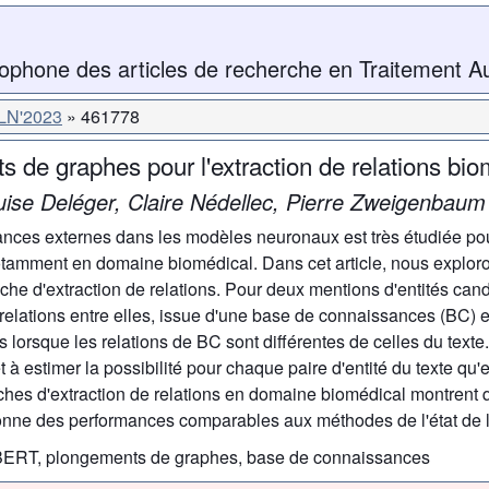
ophone des articles de recherche en Traitement A
LN'2023
461778
s de graphes pour l'extraction de relations bi
uise Deléger, Claire Nédellec, Pierre Zweigenbaum
ances externes dans les modèles neuronaux est très étudiée po
tamment en domaine biomédical. Dans cet article, nous exploro
e d'extraction de relations. Pour deux mentions d'entités cand
elations entre elles, issue d'une base de connaissances (BC) ex
is lorsque les relations de BC sont différentes de celles du text
estimer la possibilité pour chaque paire d'entité du texte qu'el
ches d'extraction de relations en domaine biomédical montrent
e des performances comparables aux méthodes de l'état de l'
, BERT, plongements de graphes, base de connaissances