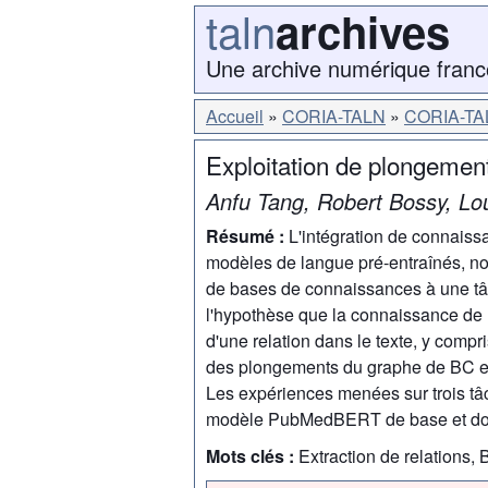
taln
archives
Une archive numérique franc
Accueil
CORIA-TALN
CORIA-TA
Exploitation de plongement
Anfu Tang, Robert Bossy, Lo
Résumé :
L'intégration de connaiss
modèles de langue pré-entraînés, no
de bases de connaissances à une tâch
l'hypothèse que la connaissance de r
d'une relation dans le texte, y compr
des plongements du graphe de BC et à 
Les expériences menées sur trois tâ
modèle PubMedBERT de base et donn
Mots clés :
Extraction de relations