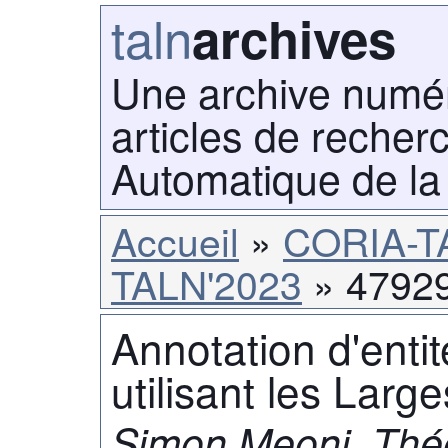
taln
archives
Une archive numé
articles de recher
Automatique de la
Accueil
CORIA-T
TALN'2023
4792
Annotation d'entit
utilisant les Lar
Simon Meoni, Théo