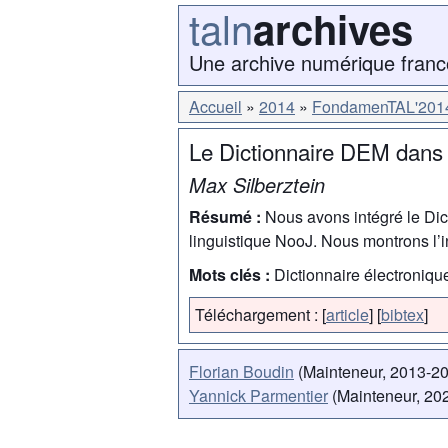
taln
archives
Une archive numérique franc
Accueil
2014
FondamenTAL'201
Le Dictionnaire DEM dans
Max Silberztein
Résumé :
Nous avons intégré le Dic
linguistique NooJ. Nous montrons l’in
Mots clés :
Dictionnaire électroniqu
Téléchargement :
[
article
]
[
bibtex
]
Florian Boudin
(Mainteneur, 2013-2
Yannick Parmentier
(Mainteneur, 202