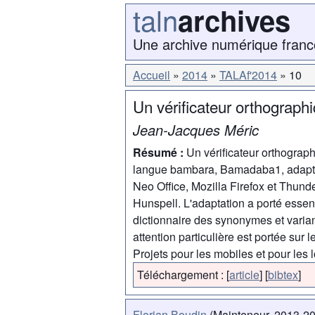
taln
archives
Une archive numérique franc
Accueil
2014
TALAf'2014
10
Un vérificateur orthograph
Jean-Jacques Méric
Résumé :
Un vérificateur orthograp
langue bambara, Bamadaba1, adapté à
Neo Office, Mozilla Firefox et Thunde
Hunspell. L'adaptation a porté essent
dictionnaire des synonymes et varian
attention particulière est portée sur
Projets pour les mobiles et pour les l
Téléchargement :
[
article
]
[
bibtex
]
Florian Boudin
(Mainteneur, 2013-2