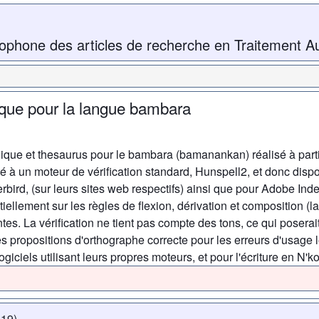
ophone des articles de recherche en Traitement A
ique pour la langue bambara
hique et thesaurus pour le bambara (bamanankan) réalisé à partir
 un moteur de vérification standard, Hunspell2, et donc dispon
rbird, (sur leurs sites web respectifs) ainsi que pour Adobe Indes
iellement sur les règles de flexion, dérivation et composition (l
tes. La vérification ne tient pas compte des tons, ce qui posera
 les propositions d'orthographe correcte pour les erreurs d'usage 
ogiciels utilisant leurs propres moteurs, et pour l'écriture en N'ko
019)