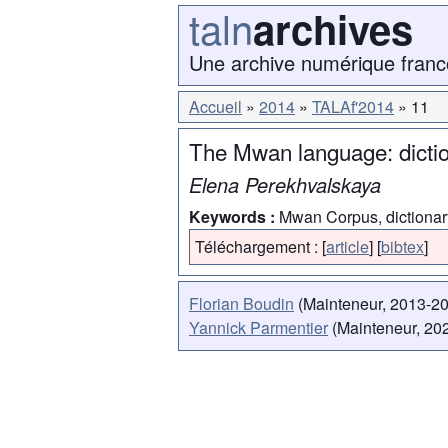
taln
archives
Une archive numérique franc
Accueil
2014
TALAf'2014
11
The Mwan language: dictio
Elena Perekhvalskaya
Keywords :
Mwan Corpus, dictiona
Téléchargement :
[
article
]
[
bibtex
]
Florian Boudin
(Mainteneur, 2013-2
Yannick Parmentier
(Mainteneur, 202