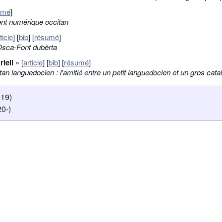
umé
]
ent numérique occitan
ticle
] [
bib
] [
résumé
]
Òsca-Font dubèrta
ieli
» [
article
] [
bib
] [
résumé
]
n languedocien : l'amitié entre un petit languedocien et un gros cata
019)
0-)