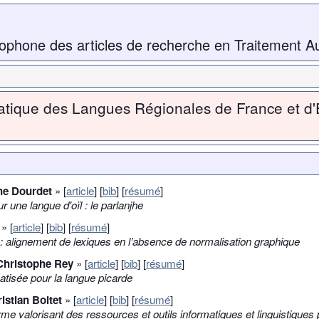
ophone des articles de recherche en Traitement A
atique des Langues Régionales de France et d
he Dourdet
» [
article
] [
bib
] [
résumé
]
 une langue d'oïl : le parlanjhe
» [
article
] [
bib
] [
résumé
]
it : alignement de lexiques en l’absence de normalisation graphique
 Christophe Rey
» [
article
] [
bib
] [
résumé
]
isée pour la langue picarde
istian Boitet
» [
article
] [
bib
] [
résumé
]
me valorisant des ressources et outils informatiques et linguistiques 