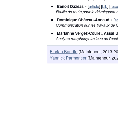
Benoît Dazéas
» [
article
] [
bib
] [
rés
Feuille de route pour le développem
Dominique Château-Annaud
» [
ar
Communication sur les travaux de 
Marianne Vergez-Couret, Assaf Ur
Analyse morphosyntaxique de l'occita
Florian Boudin
(Mainteneur, 2013-2
Yannick Parmentier
(Mainteneur, 202