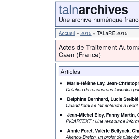
taln
archives
Une archive numérique franc
Accueil
2015
TALaRE'2015
Actes de Traitement Autom
Caen (France)
Articles
Marie-Hélène Lay, Jean-Christop
Création de ressources lexicales pour
Delphine Bernhard, Lucie Steiblé
Quand l’oral se fait entendre à l’écr
Jean-Michel Eloy, Fanny Martin,
PICARTEXT : Une ressource informat
Annie Foret, Valérie Bellynck, Chr
Akenou-Breizh, un projet de plate-for