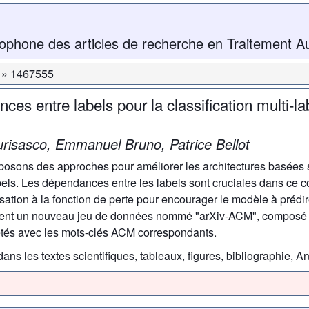
ophone des articles de recherche en Traitement A
1467555
s entre labels pour la classification multi-lab
urisasco, Emmanuel Bruno, Patrice Bellot
oposons des approches pour améliorer les architectures basées 
bels. Les dépendances entre les labels sont cruciales dans ce 
ation à la fonction de perte pour encourager le modèle à prédi
ment un nouveau jeu de données nommé "arXiv-ACM", composé d
etés avec les mots-clés ACM correspondants.
dans les textes scientifiques, tableaux, figures, bibliographie,