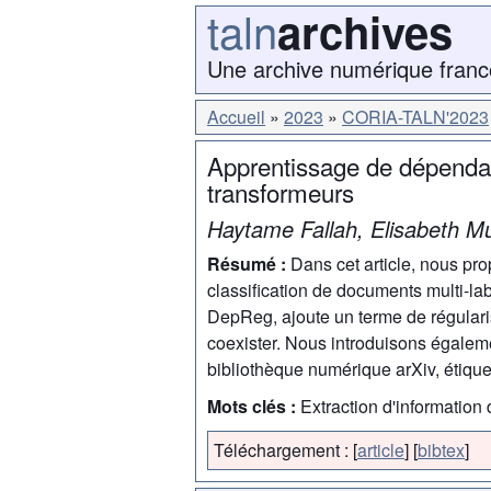
taln
archives
Une archive numérique franc
Accueil
2023
CORIA-TALN'2023
Apprentissage de dépendance
transformeurs
Haytame Fallah, Elisabeth M
Résumé :
Dans cet article, nous pr
classification de documents multi-la
DepReg, ajoute un terme de régularis
coexister. Nous introduisons égale
bibliothèque numérique arXiv, étiqu
Mots clés :
Extraction d'information 
Téléchargement :
[
article
]
[
bibtex
]