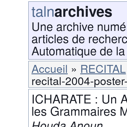
taln
archives
Une archive numé
articles de recher
Automatique de la
Accueil
RECITAL
recital-2004-poster
ICHARATE : Un At
les Grammaires M
Houda Anoun