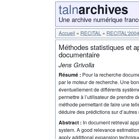
taln
archives
Une archive numérique franc
Accueil
RECITAL
RECITAL'200
Méthodes statistiques et a
documentaire
Jens Grivolla
Résumé :
Pour la recherche documen
par le moteur de recherche. Une bonn
éventuellement de différents systèm
permettre à l’utilisateur de prendre
méthode permettant de faire une tell
déduire des prédictions sur d’autre
Abstract :
In document retrieval appl
system. A good relevance estimation 
apply additional expansion technique