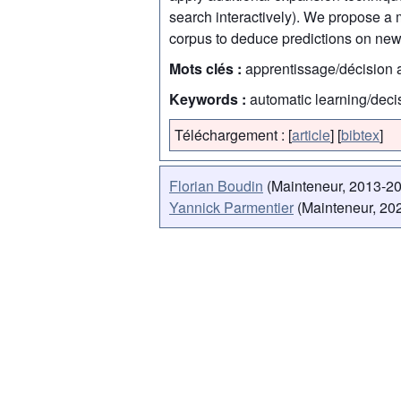
search interactively). We propose a
corpus to deduce predictions on new
Mots clés :
apprentissage/décision a
Keywords :
automatic learning/decis
Téléchargement :
[
article
]
[
bibtex
]
Florian Boudin
(Mainteneur, 2013-2
Yannick Parmentier
(Mainteneur, 202