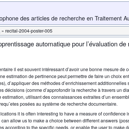
ophone des articles de recherche en Traitement A
4
recital-2004-poster-005
pprentissage automatique pour l’évaluation de
taire il est souvent intéressant d’avoir une bonne mesure de 
e estimation de pertinence peut permettre de faire un choix en
es), d’appliquer des méthodes d’enrichissement additionnelles 
 des décisions (comme d’approfondir la recherche à travers un 
e estimation, utilisant des connaissances extraites d’un ensem
s requˆetes posées au système de recherche documentaire.
ications it is often interesting to have a measure of confidence 
can allow us to make a choice between different answers (possi
s according to the specific needs, or enable the user to make de