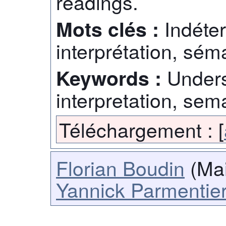
readings.
Indéte
Mots clés :
interprétation, sé
Unders
Keywords :
interpretation, sem
Téléchargement :
[
Florian Boudin
(Mai
Yannick Parmentie