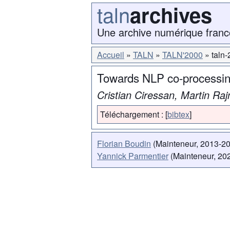
taln
archives
Une archive numérique franc
Accueil
TALN
TALN'2000
taln
Towards NLP co-processing
Cristian Ciressan, Martin R
Téléchargement :
[
bibtex
]
Florian Boudin
(Mainteneur, 2013-2
Yannick Parmentier
(Mainteneur, 202