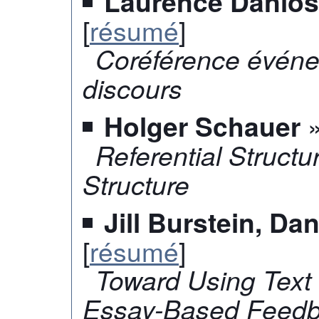
Laurence Danlos,
[
résumé
]
Coréférence événem
discours
»
Holger Schauer
Referential Struct
Structure
Jill Burstein, Da
[
résumé
]
Toward Using Text
Essay-Based Feed