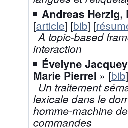
Andreas Herzig,
[
article
] [
bib
] [
résum
A topic-based frame
interaction
Évelyne Jacquey,
» [
bib
Marie Pierrel
Un traitement séma
lexicale dans le do
homme-machine de 
commandes