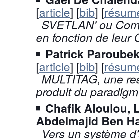
[
article
] [
bib
] [
résum
SVETLAN' ou Comm
en fonction de leur 
Patrick Paroubek
[
article
] [
bib
] [
résum
MULTITAG, une res
produit du paradigm
Chafik Aloulou, 
Abdelmajid Ben 
Vers un système d