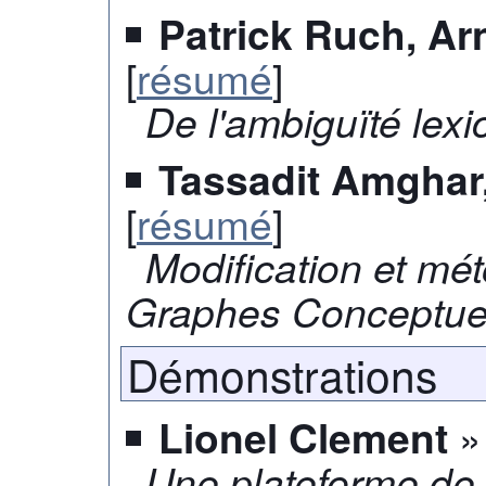
Patrick Ruch, A
[
résumé
]
De l'ambiguïté lex
Tassadit Amghar,
[
résumé
]
Modification et mé
Graphes Conceptue
Démonstrations
» 
Lionel Clement
Une plateforme de