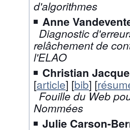
d'algorithmes
Anne Vandevent
Diagnostic d'erreu
relâchement de cont
l'ELAO
Christian Jacque
[
article
] [
bib
] [
résum
Fouille du Web pour
Nommées
Julie Carson-Be