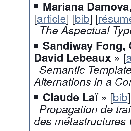
Mariana Damova,
[
article
] [
bib
] [
résum
The Aspectual Ty
Sandiway Fong, C
» [
a
David Lebeaux
Semantic Templates
Alternations in a C
» [
bib
]
Claude Laï
Propagation de tra
des métastructures 