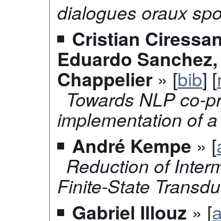
dialogues oraux sp
Cristian Ciressa
Eduardo Sanchez,
» [
bib
] [
Chappelier
Towards NLP co-p
implementation of a 
» [
André Kempe
Reduction of Inter
Finite-State Trans
» [
a
Gabriel Illouz