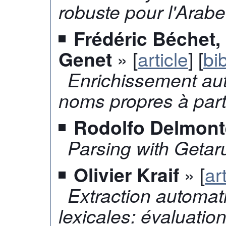
robuste pour l'Arabe
Frédéric Béchet,
» [
article
] [
bi
Genet
Enrichissement au
noms propres à part
Rodolfo Delmont
Parsing with Getar
» [
ar
Olivier Kraif
Extraction automa
lexicales: évaluation