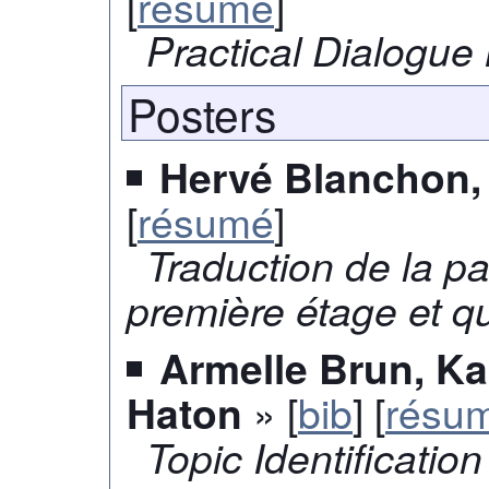
[
résumé
]
Practical Dialogu
Posters
Hervé Blanchon, 
[
résumé
]
Traduction de la pa
première étage et q
Armelle Brun, Ka
» [
bib
] [
résu
Haton
Topic Identificati