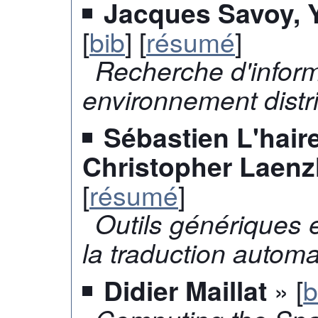
Jacques Savoy, 
[
bib
] [
résumé
]
Recherche d'infor
environnement distr
Sébastien L'hair
Christopher Laenz
[
résumé
]
Outils génériques e
la traduction automa
» [
b
Didier Maillat