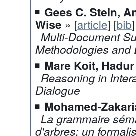
Gees C. Stein, 
» [
article
] [
bib
]
Wise
Multi-Document Su
Methodologies and 
Mare Koit, Hadu
Reasoning in Inter
Dialogue
Mohamed-Zakari
La grammaire séman
d'arbres: un formali