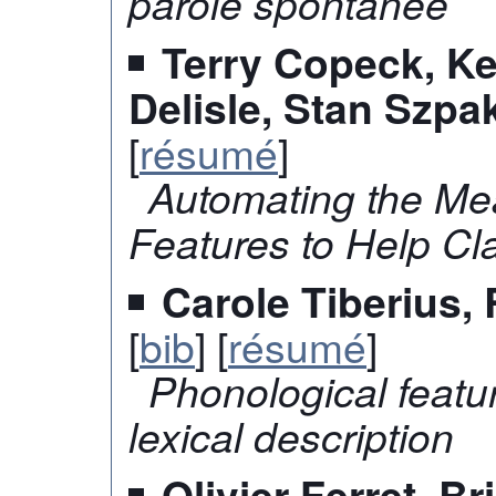
parole spontanée
Terry Copeck, Ke
Delisle, Stan Szpa
[
résumé
]
Automating the Mea
Features to Help Cla
Carole Tiberius,
[
bib
] [
résumé
]
Phonological featu
lexical description
Olivier Ferret, Br