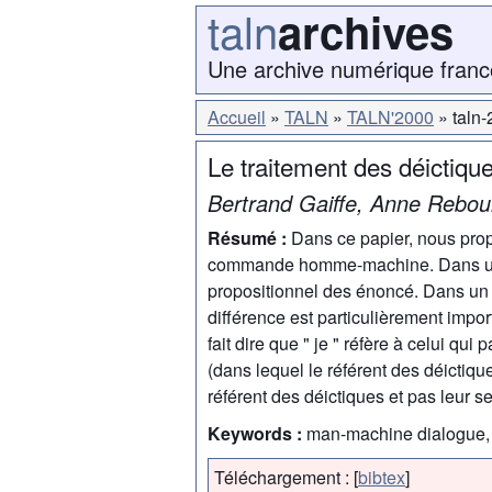
taln
archives
Une archive numérique franc
Accueil
TALN
TALN'2000
taln
Le traitement des déictiq
Bertrand Gaiffe, Anne Reboul
Résumé :
Dans ce papier, nous prop
commande homme-machine. Dans un pr
propositionnel des énoncé. Dans un s
différence est particulièrement impor
fait dire que " je " réfère à celui qui
(dans lequel le référent des déictiqu
référent des déictiques et pas leur s
Keywords :
man-machine dialogue, l
Téléchargement :
[
bibtex
]