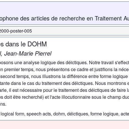
ophone des articles de recherche en Traitement A
-2000-poster-005
ues dans le DOHM
, Jean-Marie Pierrel
osons une analyse logique des déictiques. Notre travail s'effec
emier temps, nous présentons ce cadre et justifions la néces
econd temps, nous illustrons la différence entre forme logique e
tante dans le cas du traitement des déictiques. Nous montrons en
 parle, il est nécessaire pour le traitement des déictiques de faire 
es doit être recherché) et l'acte illocutionnaire sous le champ du
ens.
ogical form, speech acts, dohm, déictiques, forme logique, act