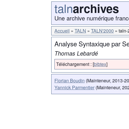
taln
archives
Une archive numérique franc
Accueil
TALN
TALN'2000
taln
Analyse Syntaxique par S
Thomas Lebardé
Téléchargement :
[
bibtex
]
Florian Boudin
(Mainteneur, 2013-2
Yannick Parmentier
(Mainteneur, 202