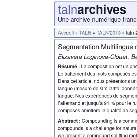
taln
archives
Une archive numérique franc
Accueil
TALN
TALN'2013
taln
Segmentation Multilingue
Elizaveta Loginova-Clouet, Bé
Résumé :
La composition est un ph
Le traitement des mots composés est 
Dans cet article, nous présentons 
langue (mesure de similarité, donnée
langue. Nos expériences de segment
l’allemand et jusqu’à 91 % pour le r
composés améliore la qualité de se
Abstract :
Compounding is a common
compounds is a challenge for natural
we present a compound splitting met