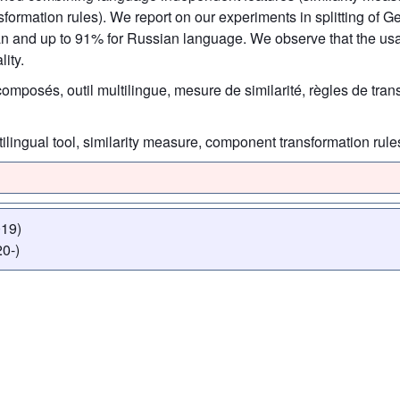
formation rules). We report on our experiments in splitting o
n and up to 91% for Russian language. We observe that the us
ity.
mposés, outil multilingue, mesure de similarité, règles de tra
ilingual tool, similarity measure, component transformation rule
019)
0-)