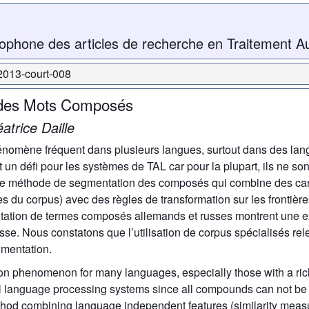
ophone des articles de recherche en Traitement A
-2013-court-008
 des Mots Composés
atrice Daille
énomène fréquent dans plusieurs langues, surtout dans des lan
un défi pour les systèmes de TAL car pour la plupart, ils ne son
une méthode de segmentation des composés qui combine des car
s du corpus) avec des règles de transformation sur les frontiè
ation de termes composés allemands et russes montrent une ex
usse. Nous constatons que l’utilisation de corpus spécialisés 
gmentation.
 phenomenon for many languages, especially those with a ric
 language processing systems since all compounds can not be in
hod combining language independent features (similarity meas