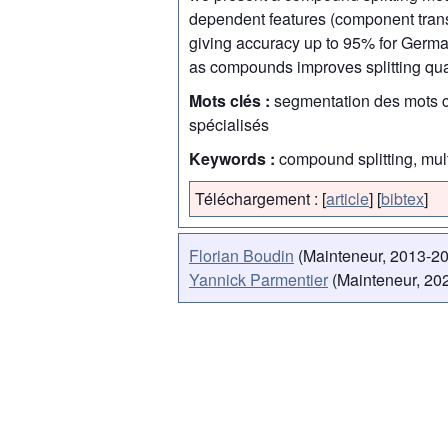
dependent features (component trans
giving accuracy up to 95% for Germa
as compounds improves splitting qual
Mots clés :
segmentation des mots co
spécialisés
Keywords :
compound splitting, mult
Téléchargement :
[
article
]
[
bibtex
]
Florian Boudin
(Mainteneur, 2013-2
Yannick Parmentier
(Mainteneur, 202