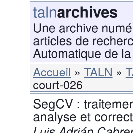
taln
archives
Une archive numé
articles de recher
Automatique de la
Accueil
TALN
T
court-026
SegCV : traitemen
analyse et correct
Luis Adrián Cabre