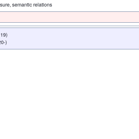
sure, semantic relations
019)
0-)