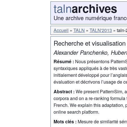
taln
archives
Une archive numérique franc
Accueil
TALN
TALN'2013
taln
Recherche et visualisatio
Alexander Panchenko, Hubert
Résumé :
Nous présentons PatternSi
syntaxiques appliqués à de très vast
initialement développé pour l’angla
évaluation et décrivons l’usage de 
Abstract :
We present PatternSim, a 
corpora and on a re-ranking formula 
French. We explain this adaptation, 
online search platform.
Mots clés :
Mesure de similarité sé