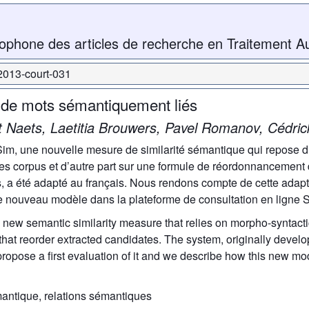
ophone des articles de recherche en Traitement A
-2013-court-031
n de mots sémantiquement liés
 Naets, Laetitia Brouwers, Pavel Romanov, Cédric
m, une nouvelle mesure de similarité sémantique qui repose d’
es corpus et d’autre part sur une formule de réordonnancement 
is, a été adapté au français. Nous rendons compte de cette ada
ce nouveau modèle dans la plateforme de consultation en ligne S
new semantic similarity measure that relies on morpho-syntactic
that reorder extracted candidates. The system, originally devel
propose a first evaluation of it and we describe how this new mo
mantique, relations sémantiques