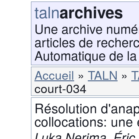
taln
archives
Une archive numé
articles de recher
Automatique de la
Accueil
TALN
T
court-034
Résolution d'ana
collocations: une 
Luka Nerima, Éric