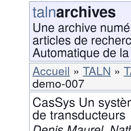
taln
archives
Une archive numé
articles de recher
Automatique de la
Accueil
TALN
T
demo-007
CasSys Un systèm
de transducteurs
Denis Maurel, Nath