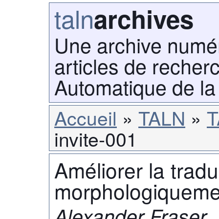
taln
archives
Une archive numé
articles de recher
Automatique de la
Accueil
TALN
T
invite-001
Améliorer la trad
morphologiquemen
Alexander Fraser