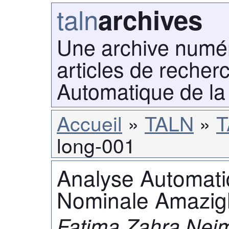
taln
archives
Une archive numé
articles de recher
Automatique de la
Accueil
TALN
T
long-001
Analyse Automati
Nominale Amazig
Fatima Zahra Nej