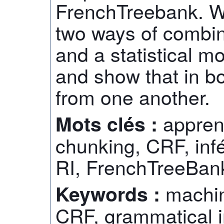
FrenchTreebank. W
two ways of combi
and a statistical m
and show that in bo
from one another.
appren
Mots clés :
chunking, CRF, inf
RI, FrenchTreeBan
machin
Keywords :
CRF, grammatical i