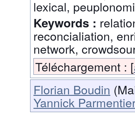
lexical, peuplonom
relatio
Keywords :
reconcialiation, enr
network, crowdsou
Téléchargement :
[
Florian Boudin
(Mai
Yannick Parmentie