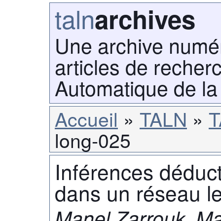
taln
archives
Une archive numé
articles de recher
Automatique de la
Accueil
TALN
T
long-025
Inférences déducti
dans un réseau l
Manel Zarrouk, Ma