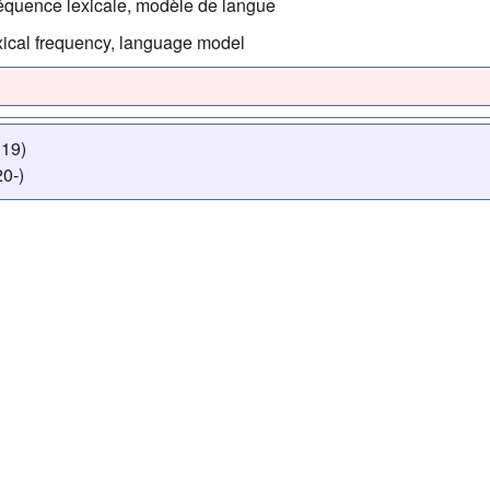
 fréquence lexicale, modèle de langue
lexical frequency, language model
019)
0-)