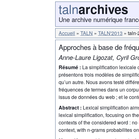
taln
archives
Une archive numérique franc
Accueil
TALN
TALN'2013
taln
Approches à base de fréque
Anne-Laure Ligozat, Cyril G
Résumé :
La simplification lexicale
présentons trois modèles de simplific
qu’un autre. Nous avons testé différ
fréquences de termes dans un corpus
issus de données du web ; et le con
Abstract :
Lexical simplification aim
lexical simplification, focusing on t
contexts of the considered word : no
context, with n-grams probabilites 