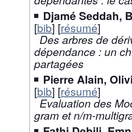
Djamé Seddah, B
[
bib
] [
résumé
]
Des arbres de dériv
dépendance : un che
partagées
Pierre Alain, Oli
[
bib
] [
résumé
]
Evaluation des Mo
gram et n/m-multig
Fathi Debili, Em