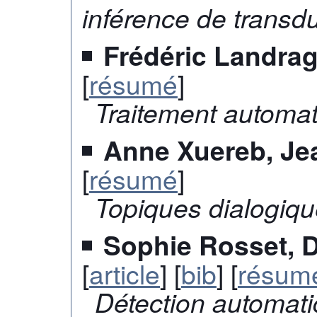
inférence de transd
Frédéric Landrag
[
résumé
]
Traitement automat
Anne Xuereb, Je
[
résumé
]
Topiques dialogiq
Sophie Rosset, D
[
article
] [
bib
] [
résum
Détection automati