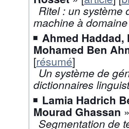
Ritel : un système
machine à domaine 
Ahmed Haddad, M
Mohamed Ben Ah
[
résumé
]
Un système de gén
dictionnaires linguis
Lamia Hadrich Be
»
Mourad Ghassan
Segmentation de t