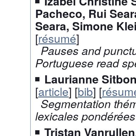
Izabel Christine
Pacheco, Rui Seara
Seara, Simone Kle
[
résumé
]
Pauses and punctua
Portuguese read s
Laurianne Sitbon,
[
article
] [
bib
] [
résum
Segmentation thém
lexicales pondérées
Tristan Vanrullen