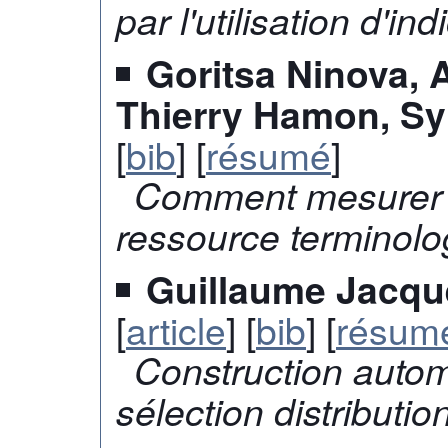
par l'utilisation d'i
Goritsa Ninova, 
Thierry Hamon, Sy
[
bib
] [
résumé
]
Comment mesurer l
ressource terminolo
Guillaume Jacqu
[
article
] [
bib
] [
résum
Construction auto
sélection distributio