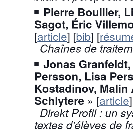
Pierre Boullier, 
Sagot, Éric Villem
[
article
] [
bib
] [
résum
Chaînes de traitem
Jonas Granfeldt,
Persson, Lisa Per
Kostadinov, Malin
» [
article
]
Schlytere
Direkt Profil : un 
textes d'élèves de f