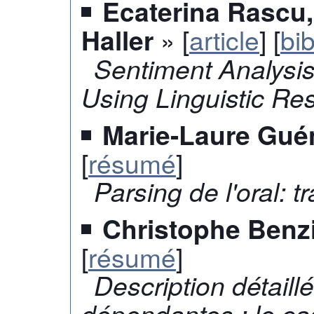
Ecaterina Rascu,
» [
article
] [
bi
Haller
Sentiment Analysis
Using Linguistic Re
Marie-Laure Gué
[
résumé
]
Parsing de l'oral: t
Christophe Benz
[
résumé
]
Description détail
dépendantes : le ca