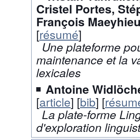
Cristel Portes, St
François Maeyhie
[
résumé
]
Une plateforme pour
maintenance et la v
lexicales
Antoine Widlöche
[
article
] [
bib
] [
résum
La plate-forme Lin
d'exploration lingui