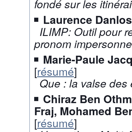
fondé sur les itinéra
Laurence Danlo
ILIMP: Outil pour 
pronom impersonnel 
Marie-Paule Jac
[
résumé
]
Que : la valse des 
Chiraz Ben Othma
Fraj, Mohamed B
[
résumé
]