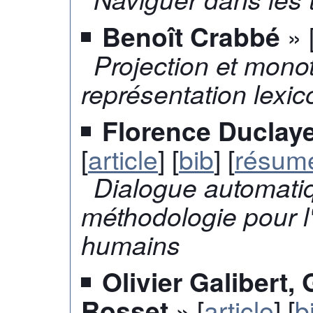
» 
Benoît Crabbé
Projection et mono
représentation lexi
Florence Duclay
[
article
] [
bib
] [
résum
Dialogue automatiq
méthodologie pour l'
humains
Olivier Galibert, 
» [
article
] [
b
Rosset