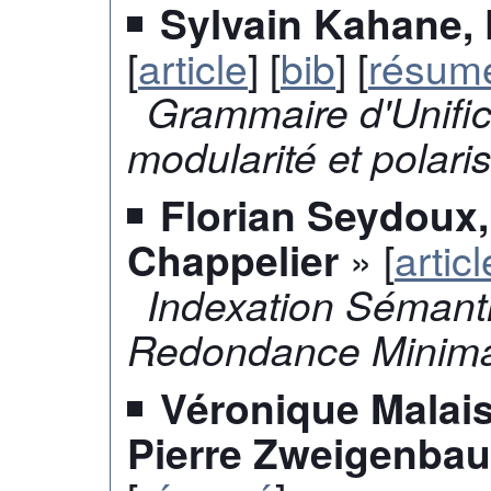
Sylvain Kahane, 
[
article
] [
bib
] [
résum
Grammaire d'Unific
modularité et polari
Florian Seydoux,
» [
articl
Chappelier
Indexation Sémant
Redondance Minima
Véronique Malais
Pierre Zweigenba