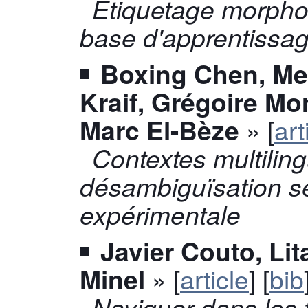
Etiquetage morpho-
base d'apprentissa
Boxing Chen, Mer
Kraif, Grégoire Mo
» [
art
Marc El-Bèze
Contextes multiling
désambiguïsation s
expérimentale
Javier Couto, Li
» [
article
] [
bib
Minel
Naviguer dans les 