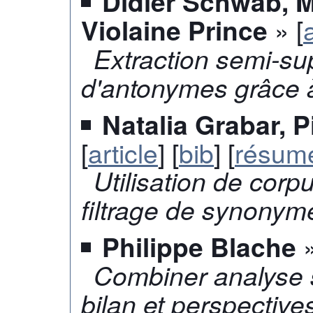
Didier Schwab, M
» [
Violaine Prince
Extraction semi-su
d'antonymes grâce 
Natalia Grabar, 
[
article
] [
bib
] [
résum
Utilisation de corp
filtrage de synonym
»
Philippe Blache
Combiner analyse su
bilan et perspective