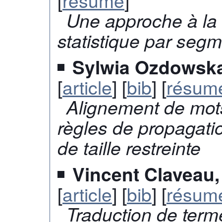
[
résumé
]
Une approche à la 
statistique par seg
Sylwia Ozdowska
[
article
] [
bib
] [
résum
Alignement de mot
règles de propagati
de taille restreinte
Vincent Claveau
[
article
] [
bib
] [
résum
Traduction de ter