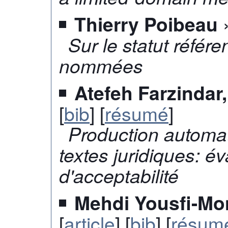
»
Thierry Poibeau
Sur le statut référe
nommées
Atefeh Farzindar
[
bib
] [
résumé
]
Production automa
textes juridiques: év
d'acceptabilité
Mehdi Yousfi-Mon
[
article
] [
bib
] [
résum