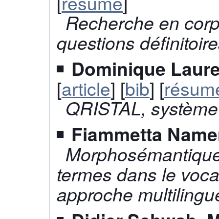
[
résumé
]
Recherche en corp
questions définitoir
Dominique Lauren
[
article
] [
bib
] [
résum
QRISTAL, système
Fiammetta Name
Morphosémantique 
termes dans le voca
approche multilingu