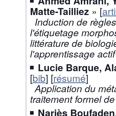
Ahmed Amrani, Y
» [
art
Matte-Tailliez
Induction de règles
l'étiquetage morpho
littérature de biologi
l'apprentissage actif
Lucie Barque, Al
[
bib
] [
résumé
]
Application du mét
traitement formel de
Narjès Boufaden