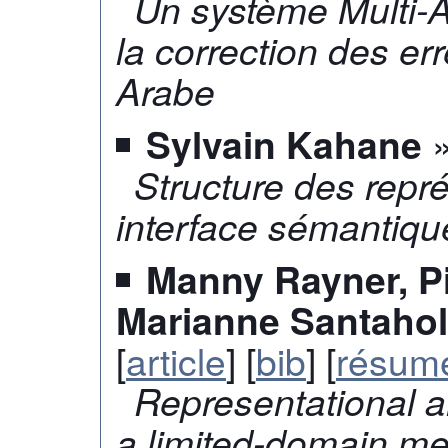
Un système Multi-A
la correction des e
Arabe
»
Sylvain Kahane
Structure des repré
interface sémantiqu
Manny Rayner, Pi
Marianne Santaho
[
article
] [
bib
] [
résum
Representational an
a limited-domain me